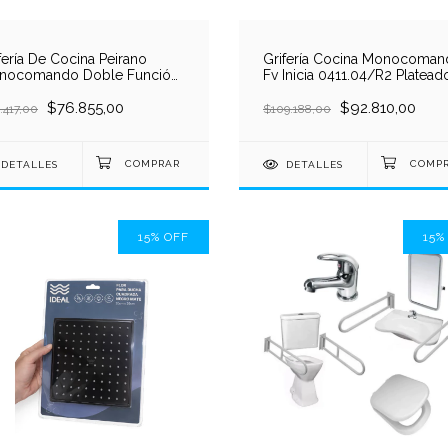
fería De Cocina Peirano
Grifería Cocina Monocoma
nocomando Doble Función
Fv Inicia 0411.04/R2 Platead
ve 20-146n Acabado Mate
Cromo
lor Negro
$76.855,00
$92.810,00
.417,00
$109.188,00
DETALLES
DETALLES
15
%
OFF
15