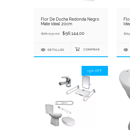
Flor De Ducha Redonda Negro
Flo
Mate Ideal 20cm
Ide
$56.144,00
$66.052,00
$64
DETALLES
15
%
OFF