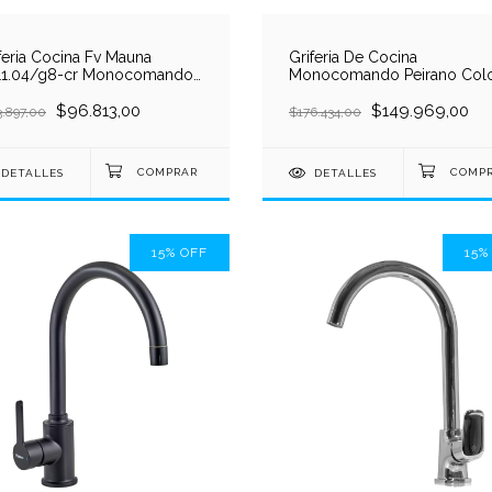
feria Cocina Fv Mauna
Griferia De Cocina
11.04/g8-cr Monocomando
Monocomando Peirano Col
teado Brillante
Black 20-174 Flexible Acab
$96.813,00
Mate
$149.969,00
3.897,00
$176.434,00
DETALLES
DETALLES
15
%
OFF
15