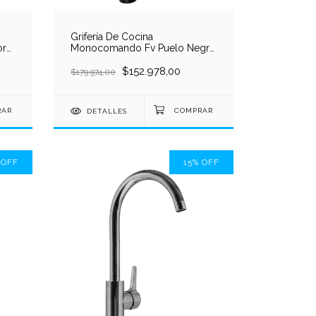
Grifería De Cocina
ors
Monocomando Fv Puelo Negro
ado
mate 411.04/b5ng
$152.978,00
$179.974,00
DETALLES
%
OFF
15
%
OFF