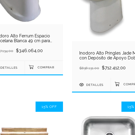
doro Alto Ferrum Espacio
celana Blanca 49 cm para
o Discapacitados
$346.064,00
7.134,00
Inodoro Alto Pringles Jade 
con Depósito de Apoyo Do
Descarga Porcelana Sanitaria
Blanca 48,5 cm
$712.412,00
$838.131,00
DETALLES
DETALLES
15
%
OFF
15