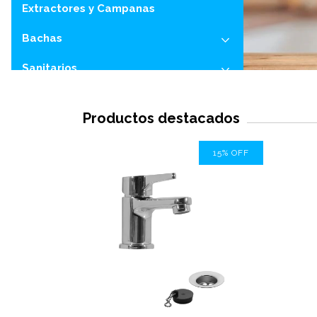
Extractores y Campanas
Bachas
Sanitarios
Flores Ducha
Productos destacados
Tapas
15
%
OFF
Válvulas de descarga
Duchadores
Accesorios
Bidematics
Botiquines
Hornos eléctricos