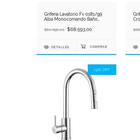
Anafes eléctricos/a gas
Griferia Lavatorio Fv 0181/g9
Gri
Alba Monocomando Baño
Cr
Microondas/Aspiradoras
Plateado Brillante
$68.593,00
$80.698,00
$66
Espejos
Termotanques, Calefones, Radiadores
DETALLES
Desagües
15
%
OFF
Trituradores
Repuestos
Vanitory