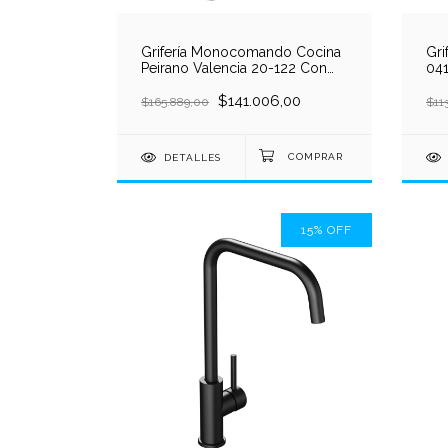
Grifería Monocomando Cocina
Gri
Peirano Valencia 20-122 Con
04
Rociador Cromo
Pla
$141.006,00
$165.889,00
$11
DETALLES
15
%
OFF