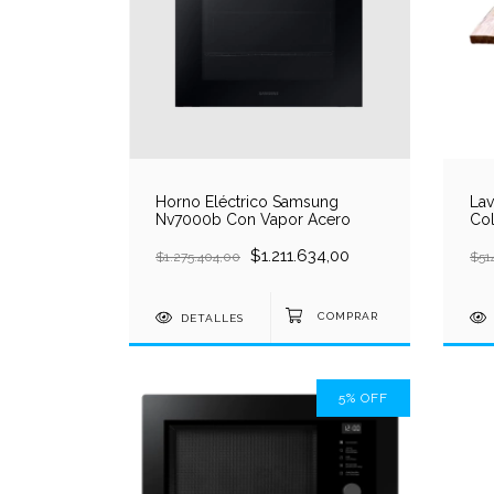
Horno Eléctrico Samsung
Lav
Nv7000b Con Vapor Acero
Co
$1.211.634,00
$1.275.404,00
$51
DETALLES
5
%
OFF