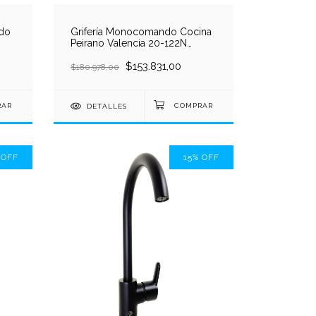
ndo
Grifería Monocomando Cocina
Peirano Valencia 20-122N
Negro
$153.831,00
$180.978,00
DETALLES
%
OFF
15
%
OFF