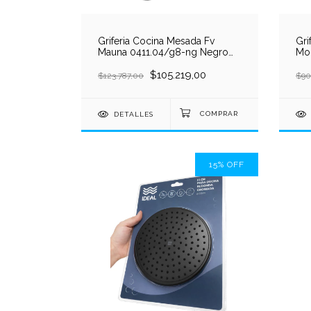
Griferia Cocina Mesada Fv
Gri
Mauna 0411.04/g8-ng Negro
Mo
Mate
Mo
$105.219,00
Co
$123.787,00
$90
DETALLES
15
%
OFF