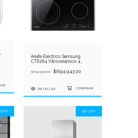
L
Anafe Eléctrico Samsung
CTR264 Vitrocerámico 4
Hornallas Empotrable Negro
590x505mm
$694.943,00
$731.519,00
DETALLES
%
OFF
5
%
OFF