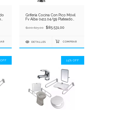
ndo
Grifería Cocina Con Pico Móvil
o
Fv Alba 0411.04/g9 Plateado
Cromo
$85.531,00
$100.625,00
DETALLES
%
OFF
15
%
OFF