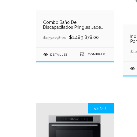
Combo Baño De
Discapacitados Pringles Jade
Max
Ino
$1.489.878,00
$1.752.798,00
Por
Bañ
$40
DETALLES
5
%
OFF