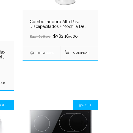
Combo Inodoro Alto Para
Discapacitados + Mochila De
Colgar Cordenons
$382.165,00
$449.606,00
Max
DETALLES
ble
%
OFF
5
%
OFF