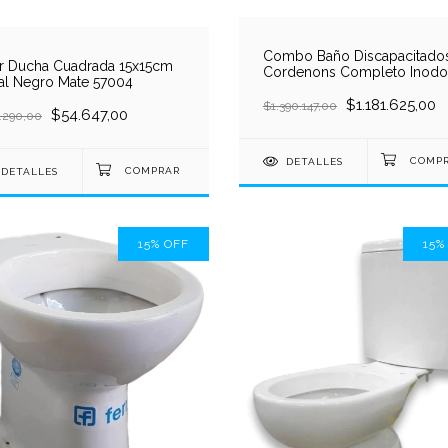
Combo Baño Discapacitado
r Ducha Cuadrada 15x15cm
Cordenons Completo Inodo
al Negro Mate 57004
Alto + Lavatorio + Barrales +
Grifería
$1.181.625,00
$1.390.147,00
$54.647,00
.290,00
DETALLES
DETALLES
15
%
OFF
15