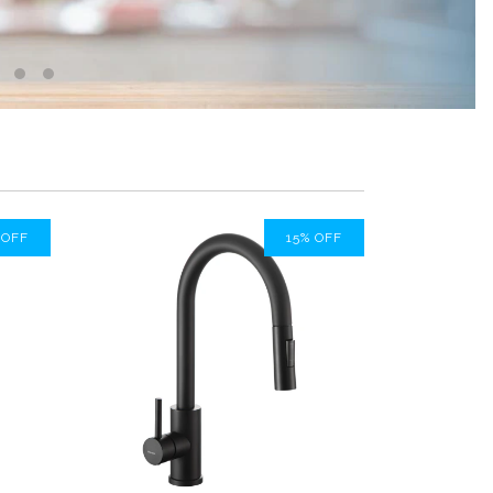
%
OFF
15
%
OFF