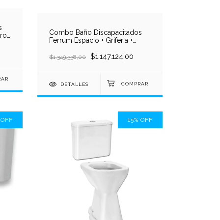
s
Combo Baño Discapacitados
ro
Ferrum Espacio + Griferia +
Barrales
$1.147.124,00
$1.349.558,00
DETALLES
%
OFF
15
%
OFF