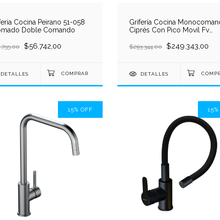
feria Cocina Peirano 51-058
Grifería Cocina Monocoma
omado Doble Comando
Ciprés Con Pico Movil Fv
0411.04/n2
$56.742,00
$249.343,00
.755,00
$293.344,00
DETALLES
DETALLES
15
%
OFF
15