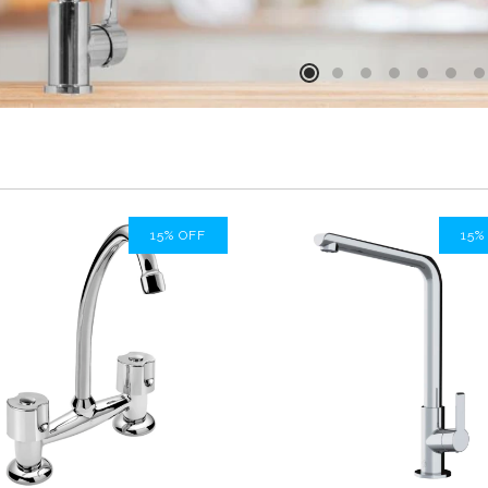
15
%
OFF
15