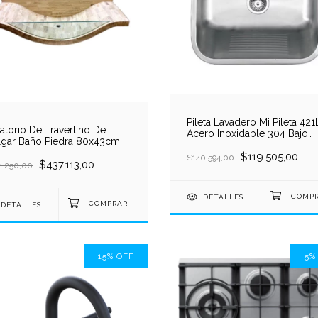
Pileta Lavadero Mi Pileta 421
atorio De Travertino De
Acero Inoxidable 304 Bajo
lgar Baño Piedra 80x43cm
Mesada 46x37x24cm
$119.505,00
$140.594,00
$437.113,00
4.250,00
DETALLES
DETALLES
15
%
OFF
5