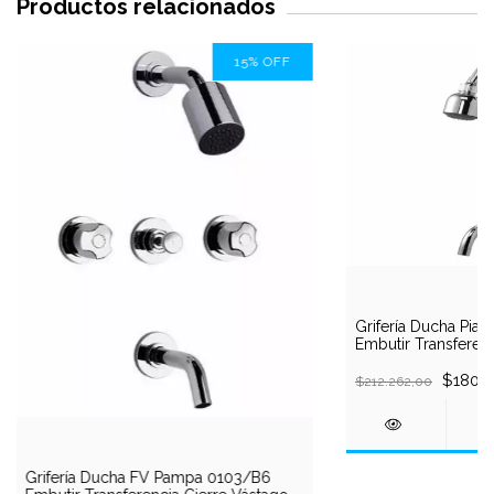
Productos relacionados
15
%
OFF
Grifería Ducha Piaz
Embutir Transfere
Cromada
$180.4
$212.262,00
Grifería Ducha FV Pampa 0103/B6