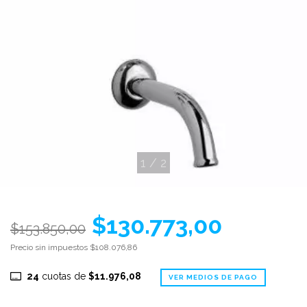
1
/
2
$130.773,00
$153.850,00
Precio sin impuestos
$108.076,86
24
cuotas de
$11.976,08
VER MEDIOS DE PAGO