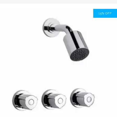
15
%
OFF