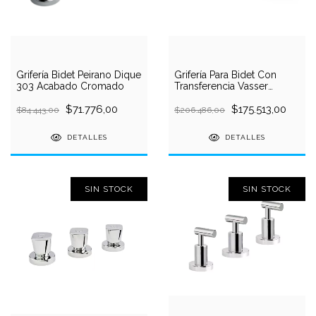
Grifería Bidet Peirano Dique
Grifería Para Bidet Con
303 Acabado Cromado
Transferencia Vasser
Cyrano 13/1031
$71.776,00
$175.513,00
$84.443,00
$206.486,00
DETALLES
DETALLES
SIN STOCK
SIN STOCK