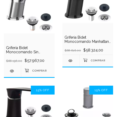
Griferia Bidet
Monocomando Manhattan
Negro Mozart 7926
Grifería Bidet
$58.324,00
$68.616,00
Monocomando Sin
transferencia Mozart Kabul
9412
$57.967,00
$68.196,00
15
%
OFF
15
%
OFF