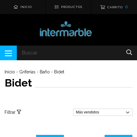
0
INICIO
PRODUCTOS
CARRITO
Inicio
-
Griferías
-
Baño
-
Bidet
Bidet
Filtrar