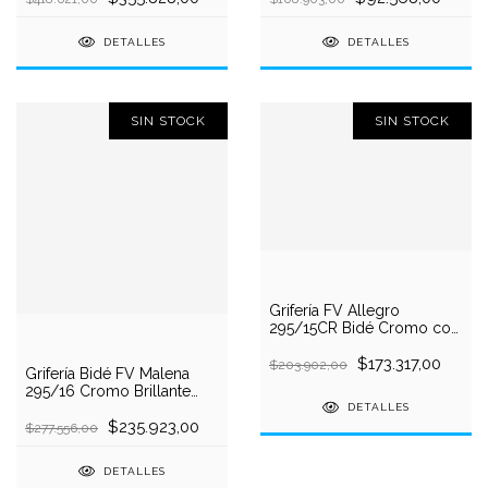
DETALLES
DETALLES
SIN STOCK
SIN STOCK
Grifería FV Allegro
295/15CR Bidé Cromo con
Transferencia Vástago
$173.317,00
$203.902,00
Grifería Bidé FV Malena
295/16 Cromo Brillante
con Transferencia Volante
DETALLES
Cruz Cierre Compresión
$235.923,00
$277.556,00
DETALLES