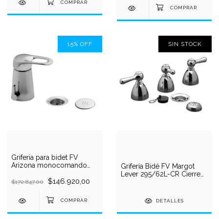
15
%
OFF
SIN STOCK
Griferia para bidet FV
Arizona monocomando
Grifería Bidé FV Margot
189/B1-cr
Lever 295/62L-CR Cierre
$146.920,00
Cerámico Volante Tipo
$172.847,00
Lever Cromo
DETALLES