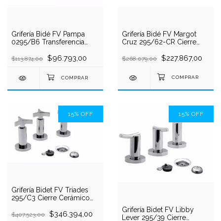
Grifería Bidé FV Margot
Grifería Bidé FV Pampa
Cruz 295/62-CR Cierre
0295/B6 Transferencia
Cerámico Cromo
Cromada Cierre Tradicional
$227.867,00
$96.793,00
$268.079,00
$113.874,00
15
%
OFF
15
%
OFF
Grifería Bidet FV Triades
295/C3 Cierre Cerámico
con Transferencia
Grifería Bidet FV Libby
Cromada
$346.394,00
$407.523,00
Lever 295/39 Cierre