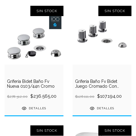
SIN STOCK
SIN STOCK
Grifería Bidet Baño Fv
Grifería Baño Fv Bidet
Nueva 0103/44n Cromo
Juego Cromado Con
Transferencia Oberá
$236.565,00
$107.194,00
$278.312,00
$126.111,00
DETALLES
DETALLES
SIN STOCK
SIN STOCK