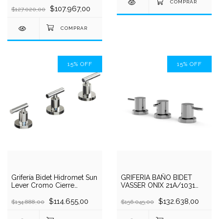
Adra 70-203 Cr
$107.967,00
$127.020,00
15
%
OFF
15
%
OFF
Grifería Bidet Hidromet Sun
GRIFERIA BAÑO BIDET
Lever Cromo Cierre
VASSER ONIX 21A/1031
Cerámico
CUADRO BRONCE CROMO
$114.655,00
$132.638,00
$134.888,00
$156.045,00