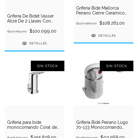
Griferia Bide Mallorca
Peirano Cierre Ceramico
Griferia De Bidet Vasser
70-131
Alizé De 2 Llaves Con
$108.261,00
$127.366,00
Transferencia
$100.099,00
$117.764,00
DETALLES
DETALLES
SIN STOCK
SIN STOCK
Griferia para bide
Grifería Bidé Peirano Lugo
monocomando Coral de
70-133 Monocomando
Roca
Cromada con
$355.828,00
Transferencia
$92.568,00
$418.621,00
$108.903,00