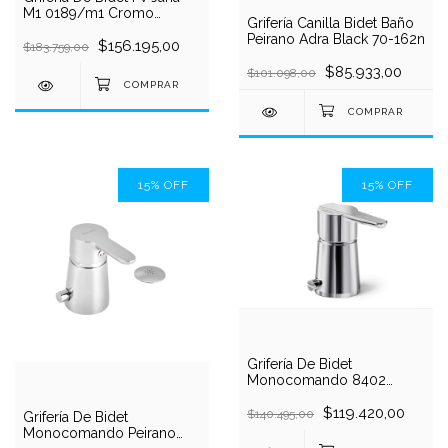
M1 0189/m1 Cromo
Grifería Canilla Bidet Baño
Monocomando
Peirano Adra Black 70-162n
$156.195,00
$183.759,00
$85.933,00
$101.098,00
15
%
OFF
15
%
OFF
Grifería De Bidet
Monocomando 8402
Cromo Flat Hidromet
$119.420,00
$140.495,00
Grifería De Bidet
Monocomando Peirano