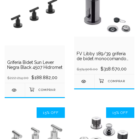
FV Libby 189/39 griferia
de bidet monocomando
Grifería Bidet Sun Lever
cromada
Negra Black 4507 Hidromet
$318.670,00
$374.906,00
$188.882,00
$222.214,00
15
%
OFF
15
%
OFF