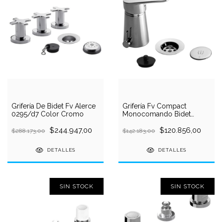
Grifería De Bidet Fv Alerce
Grifería Fv Compact
0295/d7 Color Cromo
Monocomando Bidet
C/transferencia 189/m4
$244.947,00
$120.856,00
$288.173,00
$142.183,00
DETALLES
DETALLES
SIN STOCK
SIN STOCK