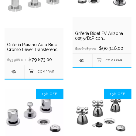
Grifería Bidet FV Arizona
0295/B1P con
Transferencia Cierre
Grifería Peirano Adra Bidé
Tradicional Cromado
$90.346,00
$106.289,00
Cromo Lever Transferencia
Cierre Cerámico
$79.873,00
$93.968,00
15
%
OFF
15
%
OFF