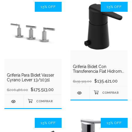
15
%
OFF
15
%
OFF
Griferia Bidet Con
Transferencia Flat Hidromet
Grifería Para Bidet Vasser
Negro 8402neg
Cyrano Lever 13/1031l
$135.421,00
$159.319,00
$175.513,00
$206.486,00
15
%
OFF
15
%
OFF