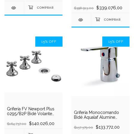
Cerámico con
Transferencia Cromada
$339.076,00
$398.913,00
15
%
OFF
15
%
OFF
Grifería FV Newport Plus
Grifería Monocomando
0295/B2P Bidé Volante
Bidé Aqualaf Alumine
Cruz Cromo cierre a
56021 Cromo Flexibles
vastago
$140.026,00
$164.737,00
Fijación
$133.772,00
$157.379,00