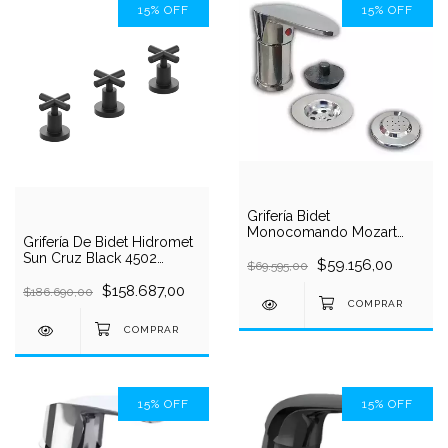
15
%
OFF
15
%
OFF
Grifería Bidet
Monocomando Mozart
Grifería De Bidet Hidromet
7242 Sin Transferencia
Sun Cruz Black 4502
$59.156,00
$69.595,00
Negro
$158.687,00
$186.690,00
15
%
OFF
15
%
OFF