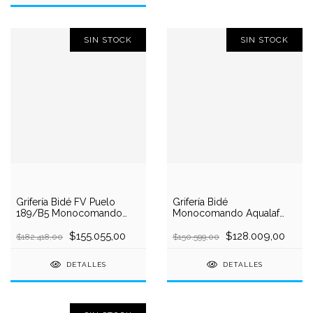
SIN STOCK
SIN STOCK
Grifería Bidé FV Puelo
Grifería Bidé
189/B5 Monocomando
Monocomando Aqualaf
Cromada con
Alhue 18021 Cromo con
Transferencia
$155.055,00
Flexibles
$128.009,00
$182.418,00
$150.599,00
DETALLES
DETALLES