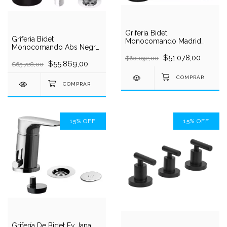
Griferia Bidet
Griferia Bidet
Monocomando Madrid
Monocomando Abs Negra
2144 Mozart Sin
Doha Mozart 7241
Transferencia
$51.078,00
$60.092,00
$55.869,00
$65.728,00
15
%
OFF
15
%
OFF
Grifería De Bidet Fv Jana