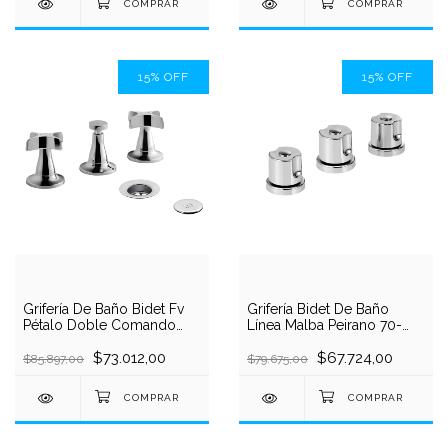
15
%
OFF
15
%
OFF
Grifería De Baño Bidet Fv
Grifería Bidet De Baño
Pétalo Doble Comando
Línea Malba Peirano 70-
Cromo
058 Cromo
$73.012,00
$67.724,00
$85.897,00
$79.675,00