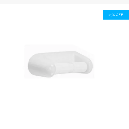
15
%
OFF