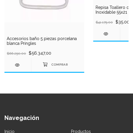
Repisa Toallero de
Inoxidable 55x21 c
$35.002
$41.179,00
Accesorios baño 5 piezas porcelana
blanca Pringles
$56.347,00
$66.290,00
Navegación
Inicio
Productos