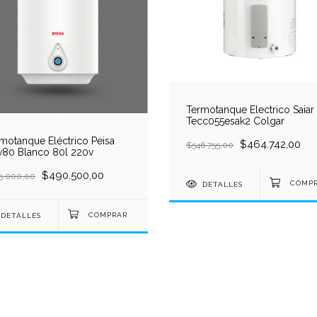
Termotanque Electrico Saiar 
Tecc055esak2 Colgar
motanque Eléctrico Peisa
$464.742,00
$546.755,00
80 Blanco 80l 220v
$490.500,00
5.000,00
DETALLES
DETALLES