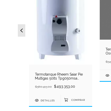
co Rheem
ro 85l
Ter
00
Osv
$54
Termotanque Rheem Saiar Pie
Multigas 50lts Tpg050msa
Blanco
$493.353,00
$580.415,00
DETALLES