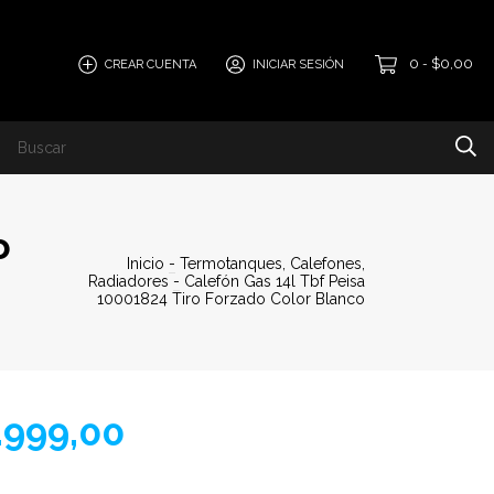
0
$0,00
CREAR CUENTA
INICIAR SESIÓN
-
o
Inicio
-
Termotanques, Calefones,
Radiadores
-
Calefón Gas 14l Tbf Peisa
10001824 Tiro Forzado Color Blanco
.999,00