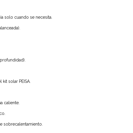
ía solo cuando se necesita.
alanceada).
rofundidad).
kit solar PEISA.
 caliente.
co.
de sobrecalentamiento.