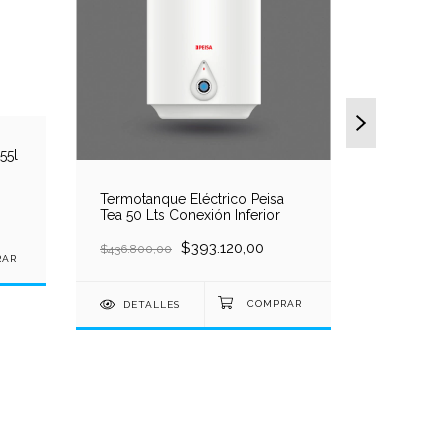
RADIADOR
55l
ELECTRI
ELEMEN
$862.900,
Termotanque Eléctrico Peisa
Tea 50 Lts Conexión Inferior
$393.120,00
$436.800,00
DETALLES