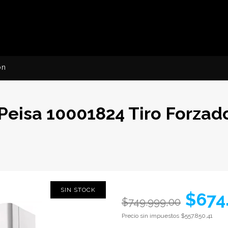
ón
 Peisa 10001824 Tiro Forzad
SIN STOCK
$674
$749.999,00
Precio sin impuestos
$557.850,41