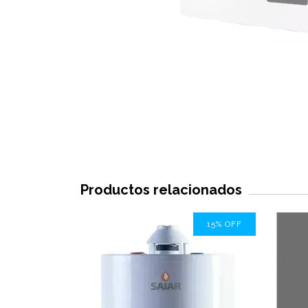
Productos relacionados
SIN STOCK
15
%
OFF