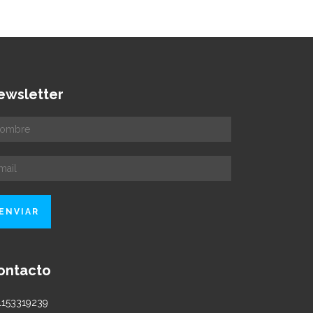
ewsletter
ontacto
1153319239