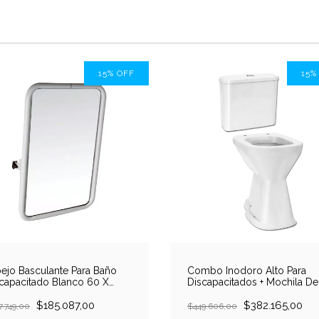
15
%
OFF
15
ejo Basculante Para Baño
Combo Inodoro Alto Para
capacitado Blanco 60 X
Discapacitados + Mochila De
cm
Colgar Cordenons
$185.087,00
$382.165,00
7.749,00
$449.606,00