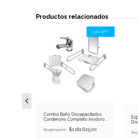
Productos relacionados
15
%
OFF
15
%
OFF
Combo Baño Discapacitados
denons
Esp
Cordenons Completo Inodoro
 Alto +
Dis
Alto + Lavatorio + Barrales +
lanca
80
Grifería
$1.181.625,00
$1.390.147,00
rt
,00
$21