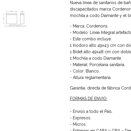
Nueva linea de sanitarios de b
discapacitados marca Cordenons
mochila a codo Diamante y el bi
- Marca: Cordenons.
- Modelo: Linea Integral artefac
- Este combo incluye:
1 Inodoro alto 49x43 cm con dob
1 Bidet alto 49x48 cm con doble
1 Mochila a codo Diamante.
- Material: Porcelana sanitaria.
- Color: Blanco.
- Altura reglamentaria.
Garantia: directa de fábrica Cor
FORMAS DE ENVIO:
- Envíos a todo el País.
- Expresos.
- Micros.
- Entregas en CABA y GBA – De