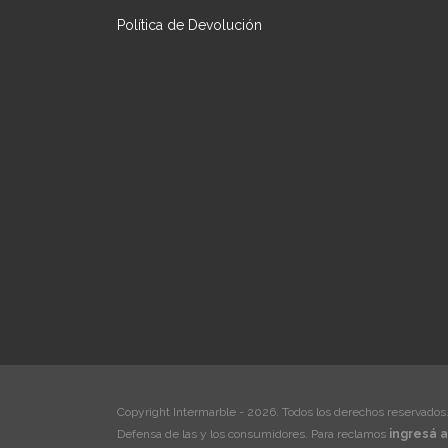
Política de Devolución
Copyright Intermarble - 2026. Todos los derechos reservados
Defensa de las y los consumidores. Para reclamos
ingresá a