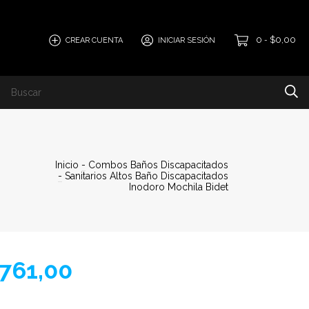
0
$0,00
CREAR CUENTA
INICIAR SESIÓN
-
Inicio
-
Combos Baños Discapacitados
-
Sanitarios Altos Baño Discapacitados
Inodoro Mochila Bidet
761,00