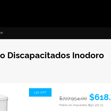
ón
ño Discapacitados Inodoro
15
%
OFF
$618.
$727.954,00
Precio sin impuestos
$511.372,73