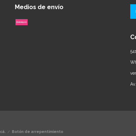
Medios de envío
C
54
Wh
ve
Av
.
cá.
/
Botón de arrepentimiento