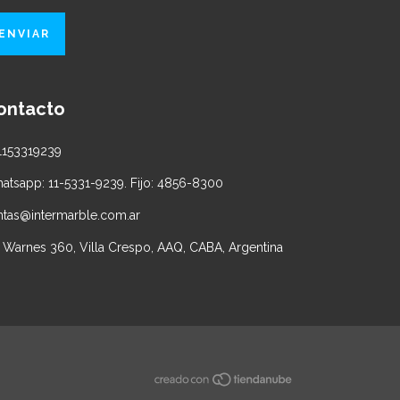
ontacto
1153319239
atsapp: 11-5331-9239. Fijo: 4856-8300
ntas@intermarble.com.ar
. Warnes 360, Villa Crespo, AAQ, CABA, Argentina