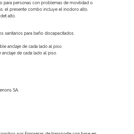
año para personas con problemas de movilidad o
; el presente combo incluye el inodoro alto,
det alto.
tos sanitarios para baño discapacitados.
le anclaje de cada lado al piso.
 anclaje de cada lado al piso.
denons SA.
spachos por Empresas de transporte con base en