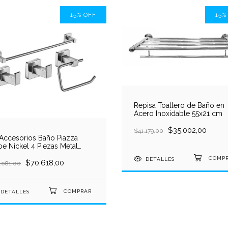
15
%
OFF
15
Repisa Toallero de Baño en
Acero Inoxidable 55x21 cm
$35.002,00
$41.179,00
 Accesorios Baño Piazza
e Nickel 4 Piezas Metal
te
DETALLES
$70.618,00
.081,00
DETALLES