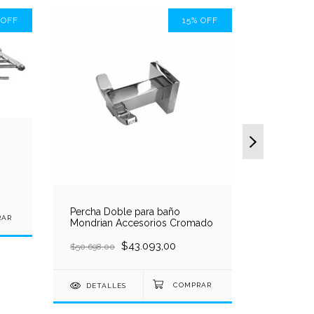
%
OFF
15
%
OFF
Percha Doble para baño
Kit Acces
Mondrian Accesorios Cromado
Californi
Cromo Jab
$43.093,00
Rollo, To
$50.698,00
$222.363,
DETALLES
DETAL