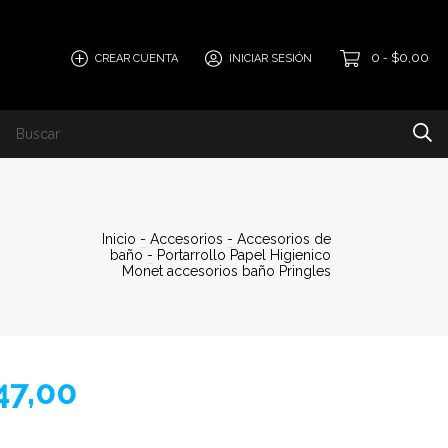
0
$0,00
CREAR CUENTA
INICIAR SESIÓN
-
Inicio
-
Accesorios
-
Accesorios de
baño
-
Portarrollo Papel Higienico
Monet accesorios baño Pringles
47,00