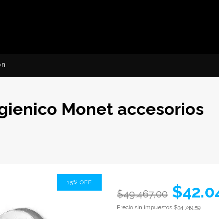
ón
igienico Monet accesorios
15
%
OFF
$42.0
$49.467,00
Precio sin impuestos
$34.749,59