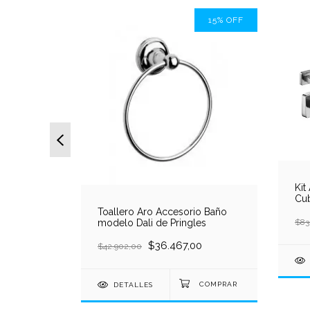
15
%
OFF
15
%
OFF
Kit
Cub
Ma
ezas
Toallero Aro Accesorio Baño
gles
modelo Dali de Pringles
$83
0
$36.467,00
$42.902,00
DETALLES