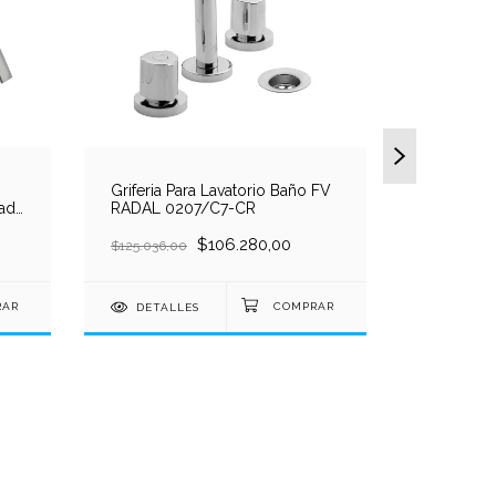
Griferia Para Lavatorio Baño FV
Grifería L
ada
RADAL 0207/C7-CR
Monocom
10600 C
$106.280,00
$125.036,00
$64.164,00
DETALLES
DETAL