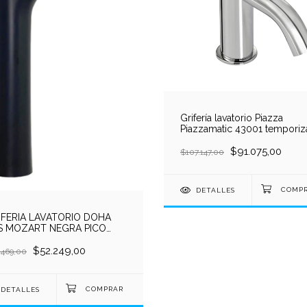
Grifería lavatorio Piazza
Piazzamatic 43001 temporiz
1 agua cromada
$91.075,00
$107.147,00
DETALLES
IFERIA LAVATORIO DOHA
S MOZART NEGRA PICO
TO 280MM RECTO
$52.249,00
.469,00
DETALLES