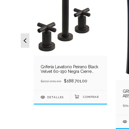
MANDO
TORIO
0
Grifería Lavatorio Peirano Black
Velvet 60-190 Negra Cierre
Cerámico Mesada
$188.701,00
$222.001,00
GR
AB
DETALLES
AL
$61