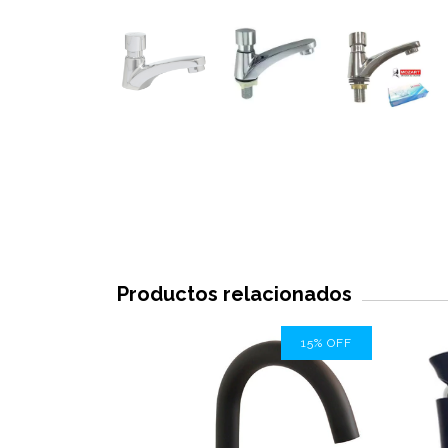
Productos relacionados
15
%
OFF
15
%
OFF