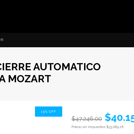
ón
CIERRE AUTOMATICO
A MOZART
15
%
OFF
$40.1
$47.246,00
Precio sin impuestos
$33.189,26