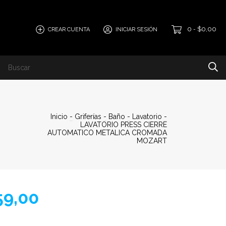
0
$0,00
CREAR CUENTA
INICIAR SESIÓN
-
Inicio
-
Griferías
-
Baño
-
Lavatorio
-
LAVATORIO PRESS CIERRE
AUTOMATICO METALICA CROMADA
MOZART
59,00