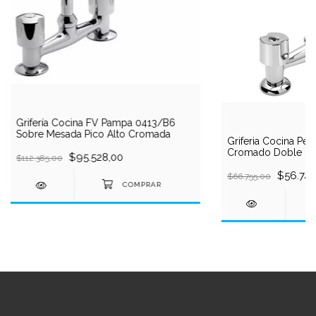
Grifería Cocina FV Pampa 0413/B6
Sobre Mesada Pico Alto Cromada
Griferia Cocina Pei
Cromado Doble C
$95.528,00
$112.385,00
$56.742
$66.755,00