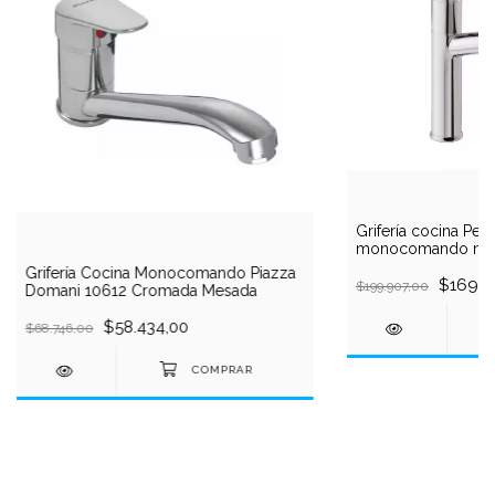
Grifería cocina Pei
monocomando mes
aireador cromo
Grifería Cocina Monocomando Piazza
$169.9
$199.907,00
Domani 10612 Cromada Mesada
$58.434,00
$68.746,00