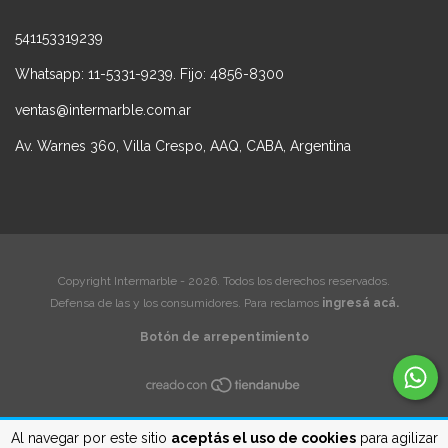
541153319239
Whatsapp: 11-5331-9239. Fijo: 4856-8300
ventas@intermarble.com.ar
Av. Warnes 360, Villa Crespo, AAQ, CABA, Argentina
Copyright Intermarble - 2026. Todos los derechos reservados.
Defensa de las y los consumidores. Para reclamos
ingresá acá.
Botón de arrepentimiento
Al navegar por este sitio
aceptás el uso de cookies
para agilizar