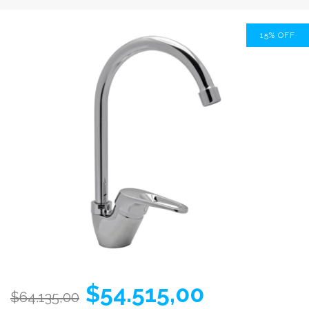
15
%
OFF
$54.515,00
$64.135,00